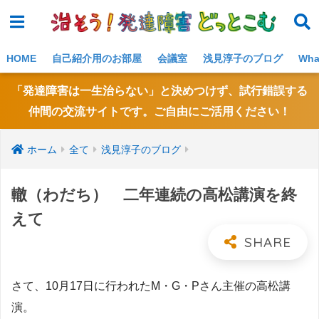
NE
W!
HOME
自己紹介用のお部屋
会議室
浅見淳子のブログ
Wh
「発達障害は一生治らない」と決めつけず、試行錯誤する
仲間の交流サイトです。ご自由にご活用ください！
ホーム
全て
浅見淳子のブログ
轍（わだち） 二年連続の高松講演を終
えて
さて、10月17日に行われたM・G・Pさん主催の高松講
演。