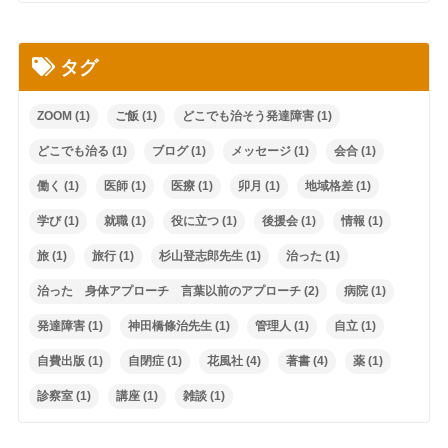
タグ
ZOOM
(1)
ご飯
(1)
どこでも治そう発達障害
(1)
どこでも治る
(1)
ブログ
(1)
メッセージ
(1)
会合
(1)
働く
(1)
医師
(1)
医療
(1)
卯月
(1)
地域格差
(1)
学び
(1)
就職
(1)
役に立つ
(1)
後援会
(1)
情報
(1)
旅
(1)
旅行
(1)
杉山登志郎先生
(1)
治った
(1)
治った 身体アプローチ 言葉以前のアプローチ
(2)
病院
(1)
発達障害
(1)
神田橋條治先生
(1)
管理人
(1)
自立
(1)
自費出版
(1)
自閉症
(1)
花風社
(4)
著書
(4)
薬
(1)
診察室
(1)
講座
(1)
雑談
(1)