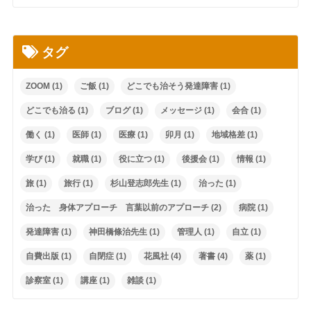
タグ
ZOOM
(1)
ご飯
(1)
どこでも治そう発達障害
(1)
どこでも治る
(1)
ブログ
(1)
メッセージ
(1)
会合
(1)
働く
(1)
医師
(1)
医療
(1)
卯月
(1)
地域格差
(1)
学び
(1)
就職
(1)
役に立つ
(1)
後援会
(1)
情報
(1)
旅
(1)
旅行
(1)
杉山登志郎先生
(1)
治った
(1)
治った 身体アプローチ 言葉以前のアプローチ
(2)
病院
(1)
発達障害
(1)
神田橋條治先生
(1)
管理人
(1)
自立
(1)
自費出版
(1)
自閉症
(1)
花風社
(4)
著書
(4)
薬
(1)
診察室
(1)
講座
(1)
雑談
(1)