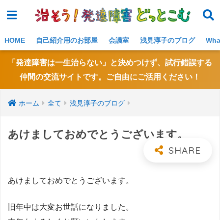
NE
W!
HOME
自己紹介用のお部屋
会議室
浅見淳子のブログ
Wh
「発達障害は一生治らない」と決めつけず、試行錯誤する
仲間の交流サイトです。ご自由にご活用ください！
ホーム
全て
浅見淳子のブログ
あけましておめでとうございます。
あけましておめでとうございます。
旧年中は大変お世話になりました。