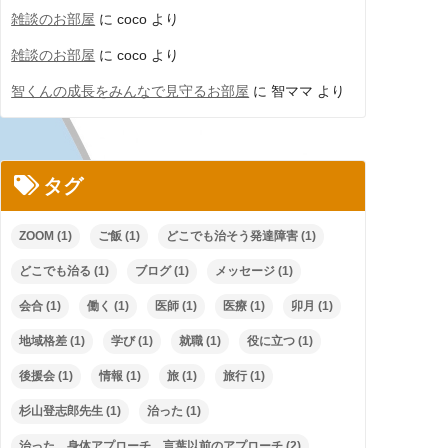
雑談のお部屋
に
coco
より
雑談のお部屋
に
coco
より
智くんの成長をみんなで見守るお部屋
に
智ママ
より
タグ
ZOOM
(1)
ご飯
(1)
どこでも治そう発達障害
(1)
どこでも治る
(1)
ブログ
(1)
メッセージ
(1)
会合
(1)
働く
(1)
医師
(1)
医療
(1)
卯月
(1)
地域格差
(1)
学び
(1)
就職
(1)
役に立つ
(1)
後援会
(1)
情報
(1)
旅
(1)
旅行
(1)
杉山登志郎先生
(1)
治った
(1)
治った 身体アプローチ 言葉以前のアプローチ
(2)