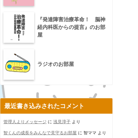
『発達障害治療革命！ 脳神
経内科医からの提言』のお部
屋
ラジオのお部屋
最近書き込みされたコメント
管理人よりメッセージ
に
浅見淳子
より
智くんの成長をみんなで見守るお部屋
に
智ママ
より