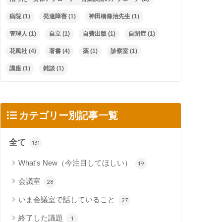
病院
(1)
発達障害
(1)
神田橋條治先生
(1)
管理人
(1)
自立
(1)
自費出版
(1)
自閉症
(1)
花風社
(4)
著書
(4)
薬
(1)
診察室
(1)
講座
(1)
雑談
(1)
カテゴリー別記事一覧
全て
131
What's New（今注目してほしい）
19
会議室
28
いま会議室で話していること
27
終了した議題
1