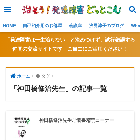
NE
W!
HOME
自己紹介用のお部屋
会議室
浅見淳子のブログ
Wh
「発達障害は一生治らない」と決めつけず、試行錯誤する
仲間の交流サイトです。ご自由にご活用ください！
ホーム
タグ
「神田橋條治先生」の記事一覧
神田橋條治先生ご著書精読コーナー