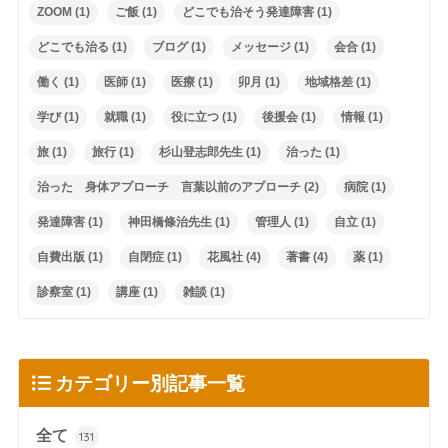
ZOOM
(1)
ご飯
(1)
どこでも治そう発達障害
(1)
どこでも治る
(1)
ブログ
(1)
メッセージ
(1)
会合
(1)
働く
(1)
医師
(1)
医療
(1)
卯月
(1)
地域格差
(1)
学び
(1)
就職
(1)
役に立つ
(1)
後援会
(1)
情報
(1)
旅
(1)
旅行
(1)
杉山登志郎先生
(1)
治った
(1)
治った 身体アプローチ 言葉以前のアプローチ
(2)
病院
(1)
発達障害
(1)
神田橋條治先生
(1)
管理人
(1)
自立
(1)
自費出版
(1)
自閉症
(1)
花風社
(4)
著書
(4)
薬
(1)
診察室
(1)
講座
(1)
雑談
(1)
カテゴリー別記事一覧
全て
131