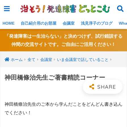
NE
W!
HOME
自己紹介用のお部屋
会議室
浅見淳子のブログ
Wh
「発達障害は一生治らない」と決めつけず、試行錯誤する
仲間の交流サイトです。ご自由にご活用ください！
ホーム
全て
会議室
いま会議室で話していること
神田橋條治先生ご著書精読コーナー
神田橋條治先生のご本から学んだことをどんどん書き込ん
でください！