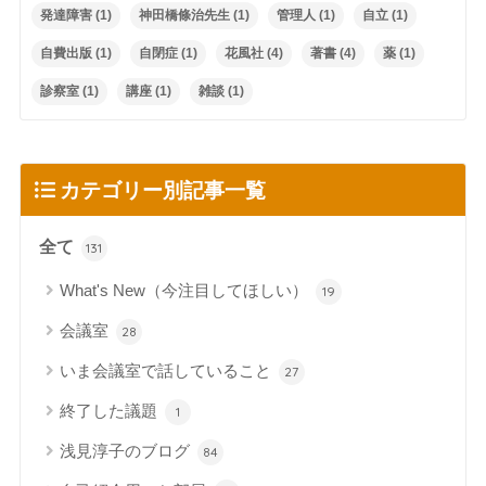
発達障害
(1)
神田橋條治先生
(1)
管理人
(1)
自立
(1)
自費出版
(1)
自閉症
(1)
花風社
(4)
著書
(4)
薬
(1)
診察室
(1)
講座
(1)
雑談
(1)
カテゴリー別記事一覧
全て
131
What's New（今注目してほしい）
19
会議室
28
いま会議室で話していること
27
終了した議題
1
浅見淳子のブログ
84