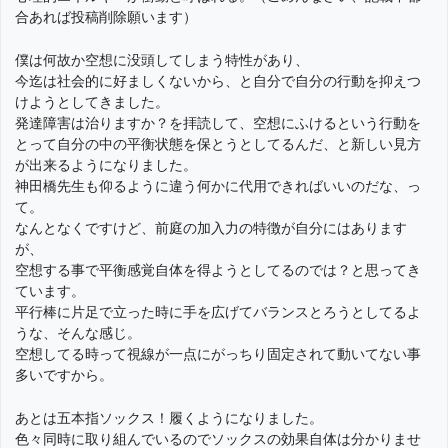
合あれば投稿削除願います）
僕は何故か空想に没頭してしまう特性があり、
今迄は社会的に好ましくないから、と自分で自分の行動を抑えつ
けようとしてきました。
発達障害は治りますか？を拝読して、空想にふけるという行動を
とって自分の中の平衡状態を保とうとしてるんだ、と新しい見方
が出来るようになりました。
神田橋先生も仰るように違う何かに代用できればいいのだな、っ
て。
なんとなくですけど、前庭の加入力の特徴が自分にはあります
が、
空想する事で平衡感覚自体を得ようとしてるのでは？と思ってき
ています。
平行棒に片足で立った時に手を広げてバランスとろうとしてるよ
うな、そんな感じ。
空想してる時って視線が一点にがっちり固定されて動いてない事
多いですから。
あとは五本指ソックス！履くようになりました。
色々同時に取り組んでいるのでソックスの効果自体は分かりませ