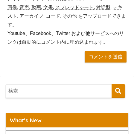
画像
,
音声
,
動画
,
文書
,
スプレッドシート
,
対話型
,
テキ
スト
,
アーカイブ
,
コード
,
その他
をアップロードできま
す。
Youtube、Facebook、Twitter および他サービスへのリ
ンクは自動的にコメント内に埋め込まれます。
What’s New