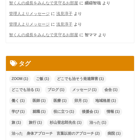
智くんの成長をみんなで見守るお部屋
に
纐纈智哉
より
管理人よりメッセージ
に
浅見淳子
より
管理人よりメッセージ
に
浅見淳子
より
智くんの成長をみんなで見守るお部屋
に
智ママ
より
タグ
ZOOM
(1)
ご飯
(1)
どこでも治そう発達障害
(1)
どこでも治る
(1)
ブログ
(1)
メッセージ
(1)
会合
(1)
働く
(1)
医師
(1)
医療
(1)
卯月
(1)
地域格差
(1)
学び
(1)
就職
(1)
役に立つ
(1)
後援会
(1)
情報
(1)
旅
(1)
旅行
(1)
杉山登志郎先生
(1)
治った
(1)
治った 身体アプローチ 言葉以前のアプローチ
(2)
病院
(1)