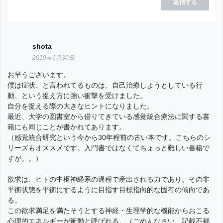
返信する
shota
2019年6月30日
お早うございます。
僕は症状、と言われてるものは、自己治療しようとしている行
動、という捉え方に強い衝撃を受けました。
自分を捉える際の大きなヒントになりました。
最近、大学の図書室から借りてきている感覚統合療法に関する書
籍にも同じことが書かれてあります。
（感覚統合研究という今から30年程前の古い本です。こちらのシ
リーズもオススメです。入門書ではなくてちょっと難しい書籍で
すが。。）
欲求は、ヒトの中枢神経系の過程で産出される力であり、その非
平衡状態を平衡にするように目指す目標指向的な固有の傾向であ
る。
この欲求満足を満たそうとする神経・生理学的な機能からおこる
心理的エネルギーが衝動と呼ばれる。（ごめんなさい、記載不都