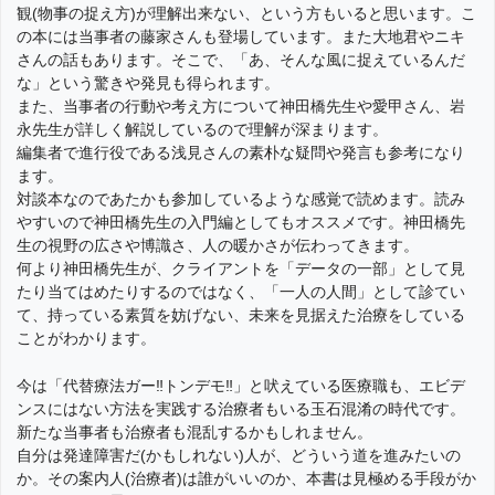
観(物事の捉え方)が理解出来ない、という方もいると思います。こ
の本には当事者の藤家さんも登場しています。また大地君やニキ
さんの話もあります。そこで、「あ、そんな風に捉えているんだ
な」という驚きや発見も得られます。
また、当事者の行動や考え方について神田橋先生や愛甲さん、岩
永先生が詳しく解説しているので理解が深まります。
編集者で進行役である浅見さんの素朴な疑問や発言も参考になり
ます。
対談本なのであたかも参加しているような感覚で読めます。読み
やすいので神田橋先生の入門編としてもオススメです。神田橋先
生の視野の広さや博識さ、人の暖かさが伝わってきます。
何より神田橋先生が、クライアントを「データの一部」として見
たり当てはめたりするのではなく、「一人の人間」として診てい
て、持っている素質を妨げない、未来を見据えた治療をしている
ことがわかります。
今は「代替療法ガー‼️トンデモ‼️」と吠えている医療職も、エビデ
ンスにはない方法を実践する治療者もいる玉石混淆の時代です。
新たな当事者も治療者も混乱するかもしれません。
自分は発達障害だ(かもしれない)人が、どういう道を進みたいの
か。その案内人(治療者)は誰がいいのか、本書は見極める手段がか