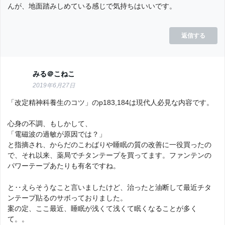
んが、地面踏みしめている感じで気持ちはいいです。
返信する
みる＠こねこ
2019年6月27日
「改定精神科養生のコツ」のp183,184は現代人必見な内容です。
心身の不調、もしかして、
「電磁波の過敏が原因では？」
と指摘され、からだのこわばりや睡眠の質の改善に一役買ったの
で、それ以来、薬局でチタンテープを買ってます。ファンテンの
パワーテープあたりも有名ですね。
と‥えらそうなこと言いましたけど、治ったと油断して最近チタ
ンテープ貼るのサボっておりました。
案の定、ここ最近、睡眠が浅くて浅くて眠くなることが多く
て。。