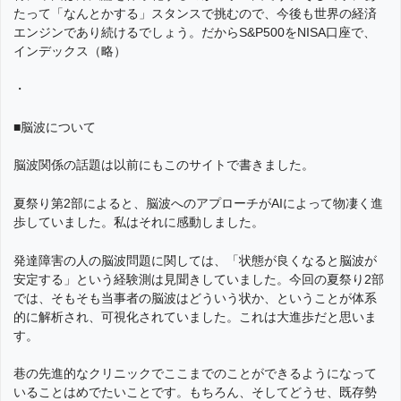
たって「なんとかする」スタンスで挑むので、今後も世界の経済
エンジンであり続けるでしょう。だからS&P500をNISA口座で、
インデックス（略）
・
■脳波について
脳波関係の話題は以前にもこのサイトで書きました。
夏祭り第2部によると、脳波へのアプローチがAIによって物凄く進
歩していました。私はそれに感動しました。
発達障害の人の脳波問題に関しては、「状態が良くなると脳波が
安定する」という経験測は見聞きしていました。今回の夏祭り2部
では、そもそも当事者の脳波はどういう状か、ということが体系
的に解析され、可視化されていました。これは大進歩だと思いま
す。
巷の先進的なクリニックでここまでのことができるようになって
いることはめでたいことです。もちろん、そしてどうせ、既存勢