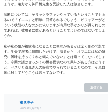
ょうか。遠方から神田橋先生を受診した人は該当します。
診断については、そりゃクラファンやっているということでもあ
るので「イエス」と明確に回答されるでしょう。ビフォアーがど
ういう状態の人なのかに依りますが有用な手がかりが得られるの
であれば、被験者に益があるということでよいのではないでしょ
うか。
私や私の娘が被験者になることに興味があるかは全く別の問題で
す。学会で演者に質問しただけで、演者から「オマエには私の研
究に興味を持ってくれと頼んでいない」とは返ってこないでしょ
う。今回の話はせっかくの機会提供なので興味がある方はどうぞ
と、ベスリと浅見さんの好意でやられていることなので、それ自
体に対してどうこうは言ってないです。
返信する
浅見淳子
2024年7月23日