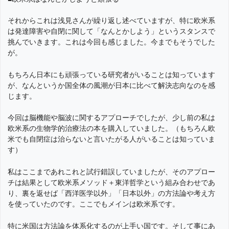
それからこれは浅見さんが繰り返し述べていますが、特に欧米系
は発達障害や自閉に関して「なんとかしよう」というスタンスで
挑んでいきます。これは今回も感じました。今までもそうでした
が。
もちろん日本にも頑張っている研究者がいることは知っています
が、なんというか国全体の風潮が日本に比べて解決志向なのを感
じます。
今回は脳機能や脳波に関するアプローチでしたが、少し前の私は
欧米系の生物学的治療法の本を購入していました。（もちろん欧
米でも自閉症は治らないと言いたがる人がいることは知っていま
す）
私はここまであれこれと試行錯誤していましたが、そのアプロー
チは結果として欧米系メソッド＋東洋哲学という組み合わせであ
り、裏を返せば「西洋医学以外」「日本以外」の方法論や考え方
を使っていたのです。ここでもメインは欧米系です。
特に米国は方法論を体系化するのが上手い国です。そして事にあ