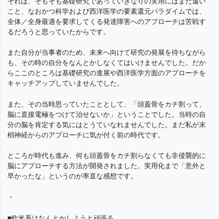
それは、そもそも基礎研究であっていきなりの実用にはまだ遠い
こと、なおかつ科学および西洋医学の要素還元パラダイムでは、
全体／全身最適を要求してくる発達障害へのアプローチは苦戦す
るだろうと思っていたからです。
また自分が当事者のため、未来へ向けて研究の発展を待ちながら
も、その時の自分をなんとかしなくてはいけませんでした。だか
らここのところは基礎研究の進展や西洋医学方面のアプローチを
キャッチアップしていませんでした。
また、その当時思っていたこととして、「頭蓋骨をカチ割って、
脳に直接電極をつけて治せないか」ということでした。当時の自
分の脳を肯定する気にはとうていなれませんでした。まだ私が末
梢神経からのアプローチに気が付く前の時代です。
ところが時代も進み、何も頭蓋骨をカチ割らなくても非侵襲的に
脳にアプローチする方法が開発されました。実用化まで「意外と
早かったな」というのが率直な感想です。
・
■欧米系はなんとかしようと頑張る