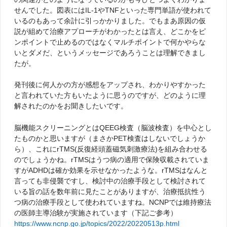
せんでした。図表にはIL-1やTNFといった専門単語が使われて
いるのもあって余計に引っかかりました。でもまあ原因の仮
説が組めて治療アプローチがわかったとは言え、どこかをピ
ンポイントで止めるのではなくマルチポイントで何かやらな
いとダメだ、というメッセージであろうことは理解できまし
たが。
発刊後に何人かの方が感想をアップされ、わかりやすかった
と言われていた方もいたように思うのですが、どのように理
解されたのかをお聞きしたいです。
脳機能スクリーニングとはQEEG検査（脳波検査）を中心とし
たものかと思いますが（まさかPET検査はしないでしょうか
ら）、これにrTMS(反復経頭蓋磁気刺激療法)を組み合わせる
のでしょうかね。rTMSはうつ病の適用で保険収載されていま
すがADHDは確か効果を示せなかったような。rTMSはなんと
言っても非侵襲ですし、検討中の治療手段として検討されて
いる旨の話を数年前に見たことがありますが、治療抵抗性う
つ病の治療手段として使われていますね。NCNPでは維持療法
の医師主導治験が実施されています（下記ご参考）
https://www.ncnp.go.jp/topics/2022/20220513p.html