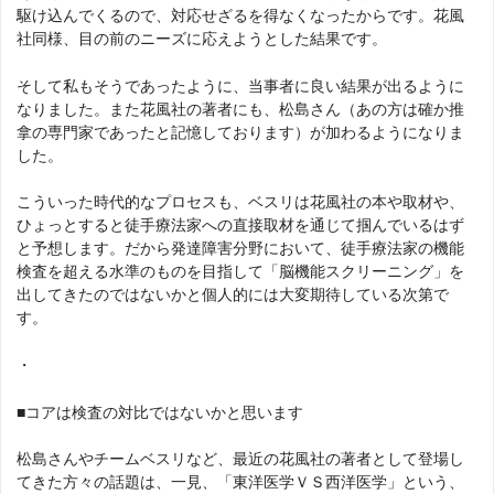
駆け込んでくるので、対応せざるを得なくなったからです。花風
社同様、目の前のニーズに応えようとした結果です。
そして私もそうであったように、当事者に良い結果が出るように
なりました。また花風社の著者にも、松島さん（あの方は確か推
拿の専門家であったと記憶しております）が加わるようになりま
した。
こういった時代的なプロセスも、ベスリは花風社の本や取材や、
ひょっとすると徒手療法家への直接取材を通じて掴んでいるはず
と予想します。だから発達障害分野において、徒手療法家の機能
検査を超える水準のものを目指して「脳機能スクリーニング」を
出してきたのではないかと個人的には大変期待している次第で
す。
・
■コアは検査の対比ではないかと思います
松島さんやチームベスリなど、最近の花風社の著者として登場し
てきた方々の話題は、一見、「東洋医学ＶＳ西洋医学」という、