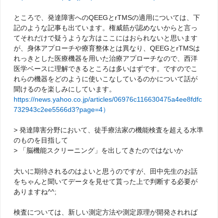
ところで、発達障害へのQEEGとrTMSの適用については、下
記のような記事も出ています。権威筋が認めないからと言っ
てそれだけで疑うような方はここにはおられないと思います
が、身体アプローチや療育整体とは異なり、QEEGとrTMSは
れっきとした医療機器を用いた治療アプローチなので、西洋
医学ベースに理解できるところは多いはずです。ですのでこ
れらの機器をどのように使いこなしているのかについて話が
聞けるのを楽しみにしています。
https://news.yahoo.co.jp/articles/06976c116630475a4ee8fdfc
732943c2ee5566d3?page=4）
> 発達障害分野において、徒手療法家の機能検査を超える水準
のものを目指して
> 「脳機能スクリーニング」を出してきたのではないか
大いに期待されるのはよいと思うのですが、田中先生のお話
をちゃんと聞いてデータを見せて貰った上で判断する必要が
ありますね^^;
検査については、新しい測定方法や測定原理が開発されれば