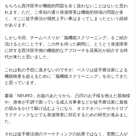
もちろん西洋医学が機能的問題を全く扱わないことはないと思わ
れます。ただ、ご承知の通り発達障害は機能的領域の問題が多
く、そこに徒手療法が偶然上手い事はまってしまったという経緯
があります。
しかし今回、チームベスリが「脳機能スクリーニング」をご紹介
頂けるとのことです。この件を伺った瞬間に、とうとう発達障害
に対する西洋医学側の機能的なアプローチを花風社が紹介する時
代が来たと思いました。
これは私の予想に過ぎないのですが、ベスリは徒手療法家による
機能検査を超えるために「脳機能スクリーニング」を出してきた
と思っています。
書籍「NEURO」出版のあたりから、凸凹のお子様を抱えた親御様
や、身体が不調で困っている成人当事者などが徒手療法家に最後
の望みをかけて駆け込むようになり、オステオパシーやカイロプ
ラクティックなどでも発達障害に対応するための研究が進みまし
た。
それは徒手療法側のマーケティングの結果ではなく、実際に人が