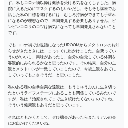
す。私もコロナ禍以降は健診を受ける気をなくしました。病
院に入るためにマスクするのもいやだし。そもそも講座でお
話した私の目標を遂げるには、むしろ持病ができても手遅れ
になるのが理想なので、早期発見する必要もありません。ピ
ンピンコロリのコツは病気になっても早期発見されないこと
です。
でもコロナ禍でお世話になったUROOMからメタトロンのお知
らせがきたときには、まっすぐに出かけました。自費ってい
うのがいいし、興味があったし、自分の自覚している体調を
客観的にみられるかなと思ったのです。その結果、自分の主
観とメタトロンが一致していましたので、今後主観をあてに
していってもよさそうだ、と思いました。
私のある種の自暴自棄な達観は、もうじゅうぶんに生き切っ
たというライフステージにあることも関係しているみたいで
すが、私は「治療されてまで生き続けたくない」のですね。
そういう健康観もありだと思っています。
それはともかくとして、ぜひ機会があったらまたリアルの会
にお出かけくださいね。