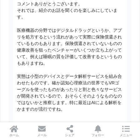
コメントありがとうございます。
それでは、紹介のお話を聞くのを楽しみにしていま
す。
医療機器の分野ではデジタルドラッグというか、アプ
リを処方するという流れがあって実際に保険償還され
ているものもあります。保険償還されていないものの
健康改善を狙ったベンチャーがいくつか立ち上がって
いて、例えば睡眠の質を評価して改善するというもの
もありますね。
実態は小型のデバイスとデータ解析サービスを組み合
わせたものです。確か認知心理療法の世界でもVRゴ
ーグルを使ったものがあったりと割と色々なサービス
が開発されているので、おそらくそのようなものなの
ではないかと推察します。特に最近はAIによる解析を
かますのが流行ですね。
返信する
ホーム
メール
シェア
フォロー
メニュー