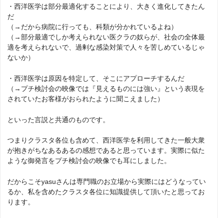
・西洋医学は部分最適化することにより、大きく進化してきたん
だ
（→だから病院に行っても、科類が分かれているよね）
（→部分最適でしか考えられない医クラの奴らが、社会の全体最
適を考えられないで、過剰な感染対策で人々を苦しめているじゃ
ないか）
・西洋医学は原因を特定して、そこにアプローチするんだ
（→プチ検討会の映像では『見えるものには強い』という表現を
されていたお客様がおられたように聞こえました）
といった言説と共通のものです。
つまりクラスタ各位も含めて、西洋医学を利用してきた一般大衆
が抱きがちなあるあるの感想であると思っています。実際に似た
ような御発言をプチ検討会の映像でも耳にしました。
だからこそyasuさんは専門職のお立場から実際にはどうなってい
るか、私を含めたクラスタ各位に知識提供して頂いたと思ってお
ります。