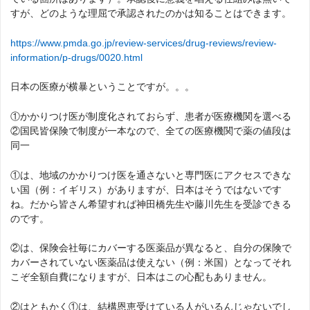
すが、どのような理屈で承認されたのかは知ることはできます。
https://www.pmda.go.jp/review-services/drug-reviews/review-
information/p-drugs/0020.html
日本の医療が横暴ということですが。。。
①かかりつけ医が制度化されておらず、患者が医療機関を選べる
②国民皆保険で制度が一本なので、全ての医療機関で薬の値段は
同一
①は、地域のかかりつけ医を通さないと専門医にアクセスできな
い国（例：イギリス）がありますが、日本はそうではないです
ね。だから皆さん希望すれば神田橋先生や藤川先生を受診できる
のです。
②は、保険会社毎にカバーする医薬品が異なると、自分の保険で
カバーされていない医薬品は使えない（例：米国）となってそれ
こぞ全額自費になりますが、日本はこの心配もありません。
②はともかく①は、結構恩恵受けている人がいるんじゃないでし