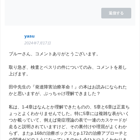
返信する
yasu
2024年7月17日
ブルーさん、コメントありがとうございます。
取り急ぎ、検査とベスリの件についてのみ、コメントを差し
上げます。
田中先生の『発達障害治療革命！』の本はお読みになられた
かと思いますが、ぶっちゃけ理解できました？
私は、1-4章はなんとか理解できたものの、5章と6章は正直ち
ょっとよくわかりませんでした。特に5章には複雑な表がいく
つか載っていて、例えば発症理論の表で一連のカスケードが
走ると説明されていますけど、その裏付けや理屈がよくわか
らず、またp.168の治療ボックスとp.172の治療アプローチと
の関連がどのようになっているのかも今ひとつよくわかりま