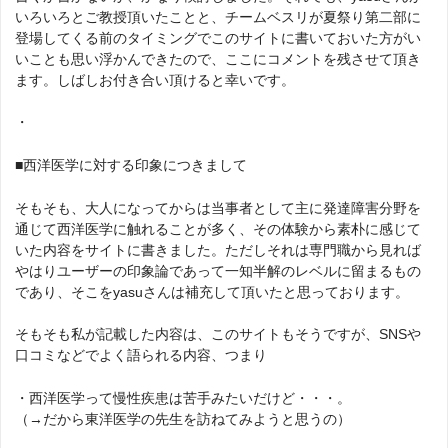
いろいろとご教授頂いたことと、チームベスリが夏祭り第二部に
登場してくる前のタイミングでこのサイトに書いておいた方がい
いことも思い浮かんできたので、ここにコメントを残させて頂き
ます。しばしお付き合い頂けると幸いです。
・
■西洋医学に対する印象につきまして
そもそも、大人になってからは当事者として主に発達障害分野を
通じて西洋医学に触れることが多く、その体験から素朴に感じて
いた内容をサイトに書きました。ただしそれは専門職から見れば
やはりユーザーの印象論であって一知半解のレベルに留まるもの
であり、そこをyasuさんは補充して頂いたと思っております。
そもそも私が記載した内容は、このサイトもそうですが、SNSや
口コミなどでよく語られる内容、つまり
・西洋医学って慢性疾患は苦手みたいだけど・・・。
（→だから東洋医学の先生を訪ねてみようと思うの）