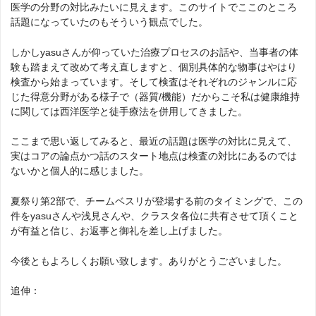
医学の分野の対比みたいに見えます。このサイトでここのところ
話題になっていたのもそういう観点でした。
しかしyasuさんが仰っていた治療プロセスのお話や、当事者の体
験も踏まえて改めて考え直しますと、個別具体的な物事はやはり
検査から始まっています。そして検査はそれぞれのジャンルに応
じた得意分野がある様子で（器質/機能）だからこそ私は健康維持
に関しては西洋医学と徒手療法を併用してきました。
ここまで思い返してみると、最近の話題は医学の対比に見えて、
実はコアの論点かつ話のスタート地点は検査の対比にあるのでは
ないかと個人的に感じました。
夏祭り第2部で、チームベスリが登場する前のタイミングで、この
件をyasuさんや浅見さんや、クラスタ各位に共有させて頂くこと
が有益と信じ、お返事と御礼を差し上げました。
今後ともよろしくお願い致します。ありがとうございました。
追伸：