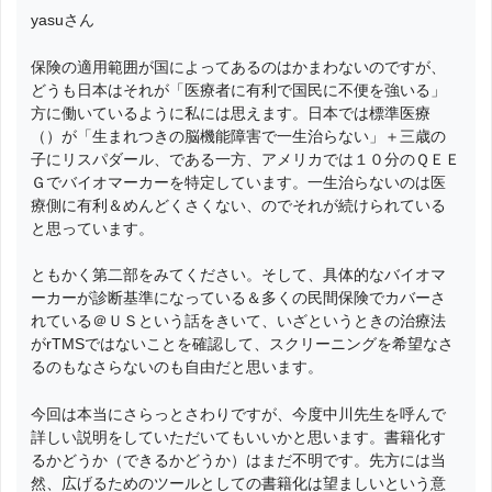
yasuさん
保険の適用範囲が国によってあるのはかまわないのですが、
どうも日本はそれが「医療者に有利で国民に不便を強いる」
方に働いているように私には思えます。日本では標準医療
（）が「生まれつきの脳機能障害で一生治らない」＋三歳の
子にリスパダール、である一方、アメリカでは１０分のＱＥＥ
Ｇでバイオマーカーを特定しています。一生治らないのは医
療側に有利＆めんどくさくない、のでそれが続けられている
と思っています。
ともかく第二部をみてください。そして、具体的なバイオマ
ーカーが診断基準になっている＆多くの民間保険でカバーさ
れている＠ＵＳという話をきいて、いざというときの治療法
がrTMSではないことを確認して、スクリーニングを希望なさ
るのもなさらないのも自由だと思います。
今回は本当にさらっとさわりですが、今度中川先生を呼んで
詳しい説明をしていただいてもいいかと思います。書籍化す
るかどうか（できるかどうか）はまだ不明です。先方には当
然、広げるためのツールとしての書籍化は望ましいという意