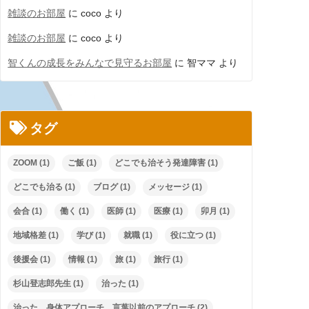
雑談のお部屋
に
coco
より
雑談のお部屋
に
coco
より
智くんの成長をみんなで見守るお部屋
に
智ママ
より
タグ
ZOOM
(1)
ご飯
(1)
どこでも治そう発達障害
(1)
どこでも治る
(1)
ブログ
(1)
メッセージ
(1)
会合
(1)
働く
(1)
医師
(1)
医療
(1)
卯月
(1)
地域格差
(1)
学び
(1)
就職
(1)
役に立つ
(1)
後援会
(1)
情報
(1)
旅
(1)
旅行
(1)
杉山登志郎先生
(1)
治った
(1)
治った 身体アプローチ 言葉以前のアプローチ
(2)