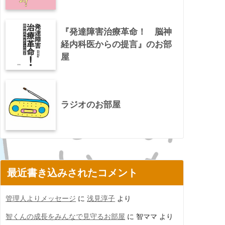
『発達障害治療革命！ 脳神
経内科医からの提言』のお部
屋
ラジオのお部屋
最近書き込みされたコメント
管理人よりメッセージ
に
浅見淳子
より
智くんの成長をみんなで見守るお部屋
に
智ママ
より