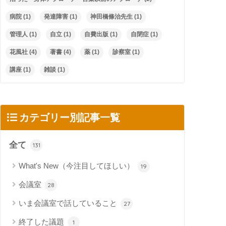
病院
(1)
発達障害
(1)
神田橋條治先生
(1)
管理人
(1)
自立
(1)
自費出版
(1)
自閉症
(1)
花風社
(4)
著書
(4)
薬
(1)
診察室
(1)
講座
(1)
雑談
(1)
カテゴリー別記事一覧
全て
131
What's New（今注目してほしい）
19
会議室
28
いま会議室で話していること
27
終了した議題
1