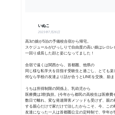
いぬこ
2023年7月26日
高3の娘が5泊の予備校合宿から帰宅。
スケジュールがびっしりで自由度の高い娘はレロレロ
一回り成長した顔と姿になってました！
合宿で遠くは関西から、首都圏、他県の
同じ様な私学大を目指す受験生と過ごし、とても楽
何なら学校の友達より話が合うとLINEを交換、励
うちは所得制限の関係上、乳幼児から
医療費は3割負担。(今年から都民の高校生は医療費
数日で離れ、変な発達障害メソッドも受けず、親の
する親心だけで家だけで治したからこそ、今、この
友達になった一人は首都圏公立の定時制で、学年が