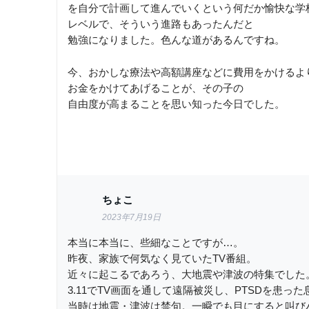
を自分で計画して進んでいくという何だか愉快な学
レベルで、そういう進路もあったんだと
勉強になりました。色んな道があるんですね。
今、おかしな療法や高額講座などに費用をかけるよ
お金をかけてあげることが、その子の
自由度が高まることを思い知った今日でした。
ちょこ
2023年7月19日
本当に本当に、些細なことですが…。
昨夜、家族で何気なく見ていたTV番組。
近々に起こるであろう、大地震や津波の特集でした
3.11でTV画面を通して遠隔被災し、PTSDを患った息
当時は地震・津波は禁句。一瞬でも目にすると叫び