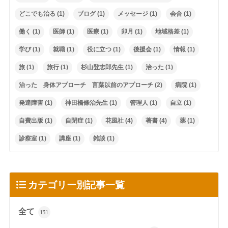
どこでも治る
(1)
ブログ
(1)
メッセージ
(1)
会合
(1)
働く
(1)
医師
(1)
医療
(1)
卯月
(1)
地域格差
(1)
学び
(1)
就職
(1)
役に立つ
(1)
後援会
(1)
情報
(1)
旅
(1)
旅行
(1)
杉山登志郎先生
(1)
治った
(1)
治った 身体アプローチ 言葉以前のアプローチ
(2)
病院
(1)
発達障害
(1)
神田橋條治先生
(1)
管理人
(1)
自立
(1)
自費出版
(1)
自閉症
(1)
花風社
(4)
著書
(4)
薬
(1)
診察室
(1)
講座
(1)
雑談
(1)
カテゴリー別記事一覧
全て
131