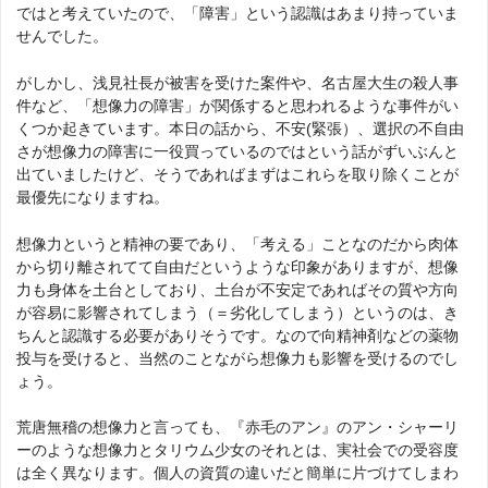
ではと考えていたので、「障害」という認識はあまり持っていま
せんでした。
がしかし、浅見社長が被害を受けた案件や、名古屋大生の殺人事
件など、「想像力の障害」が関係すると思われるような事件がい
くつか起きています。本日の話から、不安(緊張）、選択の不自由
さが想像力の障害に一役買っているのではという話がずいぶんと
出ていましたけど、そうであればまずはこれらを取り除くことが
最優先になりますね。
想像力というと精神の要であり、「考える」ことなのだから肉体
から切り離されてて自由だというような印象がありますが、想像
力も身体を土台としており、土台が不安定であればその質や方向
が容易に影響されてしまう（＝劣化してしまう）というのは、き
ちんと認識する必要がありそうです。なので向精神剤などの薬物
投与を受けると、当然のことながら想像力も影響を受けるのでし
ょう。
荒唐無稽の想像力と言っても、『赤毛のアン』のアン・シャーリ
ーのような想像力とタリウム少女のそれとは、実社会での受容度
は全く異なります。個人の資質の違いだと簡単に片づけてしまわ