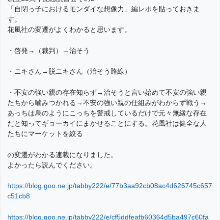
「自閉っ子におけるモンダイな想像力」編レポを貼っておきま
す。
花風社の変遷がよくわかると思います。
・啓発→（裁判）→治そう
・ニキさん→脱ニキさん（治そう路線）
・不安の強い親の存在知らず→治そうと言い始めて不安の強い親
たちから噛みつかれる→不安の強い親の仕組みがわからず戦う→
あっちは烏のようにこっちを警戒しているだけで元々無縁な存在
だと知ってギョーカイにまかせることにする。花風社は健全な人
たちにマーケットを絞る
の変遷がわかる連載になりました。
よかったら読んでください。
https://blog.goo.ne.jp/tabby222/e/77b3aa92cb08ac4d626745c657
c51cb8
https://blog.goo.ne.jp/tabby222/e/cf5ddfeafb60364d5ba497c60fa