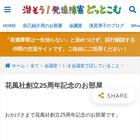
NE
W!
HOME
自己紹介用のお部屋
会議室
浅見淳子のブログ
Wh
「発達障害は一生治らない」と決めつけず、試行錯誤する
仲間の交流サイトです。ご自由にご活用ください！
ホーム
全て
会議室
いま会議室で話していること
花風社創立25周年記念のお部屋
おかげさまで花風社創立25周年記念のお部屋です。