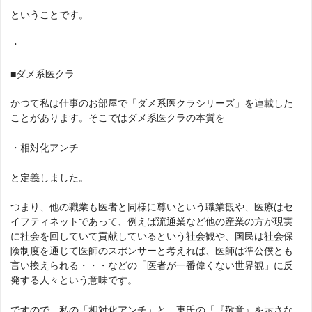
ということです。
・
■ダメ系医クラ
かつて私は仕事のお部屋で「ダメ系医クラシリーズ」を連載した
ことがあります。そこではダメ系医クラの本質を
・相対化アンチ
と定義しました。
つまり、他の職業も医者と同様に尊いという職業観や、医療はセ
イフティネットであって、例えば流通業など他の産業の方が現実
に社会を回していて貢献しているという社会観や、国民は社会保
険制度を通じて医師のスポンサーと考えれば、医師は準公僕とも
言い換えられる・・・などの「医者が一番偉くない世界観」に反
発する人々という意味です。
ですので、私の「相対化アンチ」と、東氏の「『敬意』を示さな