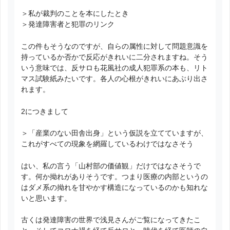
＞私が裁判のことを本にしたとき
＞発達障害者と犯罪のリンク
この件もそうなのですが、自らの属性に対して問題意識を
持っているか否かで反応がきれいに二分されますね。そう
いう意味では、反サロも花風社の成人犯罪系の本も、リト
マス試験紙みたいです。各人の心根がきれいにあぶり出さ
れます。
2につきまして
＞「産業のない田舎出身」という仮説を立てていますが、
これがすべての現象を網羅しているわけではなさそう
はい、私の言う「山村部の価値観」だけではなさそうで
す。何か拗れがありそうです。つまり医療の内部というの
はダメ系の拗れを甘やかす構造になっているのかも知れな
いと思います。
古くは発達障害の世界で浅見さんがご覧になってきたこ