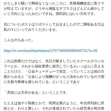
ひとしきり騒いで興味なくなったころに、医療報酬改定に医クラ
が怯えていますが、どうやら無駄なサブスクはどんどん縮小して
いく方向になったみたいですね。国民的にはいい方向です。
目についたポストはリポストしておきましたのでご興味ある方は
私のＸにいってみてくださいませ。
こんなのもあった。
https://x.com/wool4ast/status/1757746004588445751?s=20
これは医療だけではなく、先日大騒ぎしていたスクールカウンセ
ラーとか、それから福祉業界に就労している人いっぱんに言える
ことだけど、「公金チューチューで安定」っていうことは他の方
面からみると「公金により報酬ががっちり決められているので国
に生殺与奪権を握られている」ということであり
「昇給には天井がある」ということです。
たとえば放デイ勤務とかで、民間企業のように、年功序列的に昇
給とか、わりと難しい。それが達成されていたら経営者が相当努