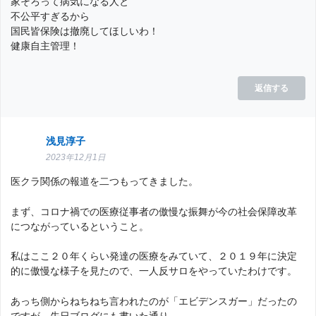
家そろって病気になる人と
不公平すぎるから
国民皆保険は撤廃してほしいわ！
健康自主管理！
返信する
浅見淳子
2023年12月1日
医クラ関係の報道を二つもってきました。
まず、コロナ禍での医療従事者の傲慢な振舞が今の社会保障改革
につながっているということ。
私はここ２０年くらい発達の医療をみていて、２０１９年に決定
的に傲慢な様子を見たので、一人反サロをやっていたわけです。
あっち側からねちねち言われたのが「エビデンスガー」だったの
ですが、先日ブログにも書いた通り