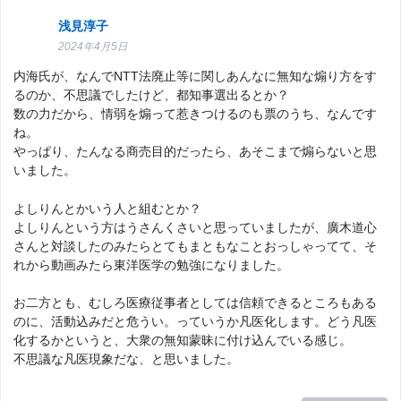
浅見淳子
2024年4月5日
内海氏が、なんでNTT法廃止等に関しあんなに無知な煽り方をす
るのか、不思議でしたけど、都知事選出るとか？
数の力だから、情弱を煽って惹きつけるのも票のうち、なんです
ね。
やっぱり、たんなる商売目的だったら、あそこまで煽らないと思
いました。
よしりんとかいう人と組むとか？
よしりんという方はうさんくさいと思っていましたが、廣木道心
さんと対談したのみたらとてもまともなことおっしゃってて、そ
れから動画みたら東洋医学の勉強になりました。
お二方とも、むしろ医療従事者としては信頼できるところもある
のに、活動込みだと危うい。っていうか凡医化します。どう凡医
化するかというと、大衆の無知蒙昧に付け込んでいる感じ。
不思議な凡医現象だな、と思いました。