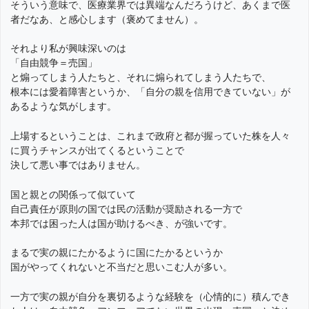
そういう意味で、医療業界では異端なんだろうけど、あくまで医
者だなあ、と感心します（褒めてません）。
それより私が興味深いのは
「自由競争＝売国」
と煽ってしまう人たちと、それに煽られてしまう人たちで、
根本には愛着障害というか、「自分の親を信用できていない」が
あるような気がします。
上場するということは、これまで政府と都が握っていた株を人々
に買うチャンスが出てくるということで
決して悪い事ではありません。
国と親との関係って似ていて
自己責任が原則の国では民の活動が奨励される一方で
本邦では困った人は国が助けるべき、が強いです。
まるで実の親にたかるように国にたかるというか
国がやってくれないと不当だと思いこむ人が多い。
一方で実の親が自分を裏切るような経験を（心情的に）積んでき