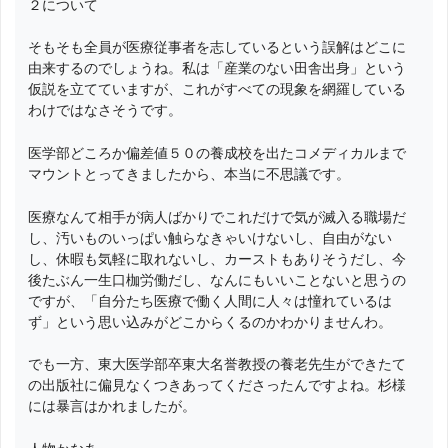
２について
そもそも全員が医療従事者を志しているという誤解はどこに
由来するのでしょうね。私は「産業のない田舎出身」という
仮説を立てていますが、これがすべての現象を網羅している
わけではなさそうです。
医学部どころか偏差値５０の養成校を出たコメディカルまで
マウントとってきましたから、本当に不思議です。
医療なんて相手が病人ばかりでこれだけで気が滅入る職場だ
し、汚いものいっぱい触らなきゃいけないし、自由がない
し、休暇も気軽に取れないし、カーストもありそうだし、今
後たぶん一生口枷労働だし、なんにもいいことないと思うの
ですが、「自分たち医療で働く人間に人々は憧れているは
ず」という思い込みがどこからくるのかわかりませんわ。
でも一方、東大医学部卒東大名誉教授の養老先生ができたて
の出版社に偏見なくつきあってくださったんですよね。杉様
には暴言はかれましたが。