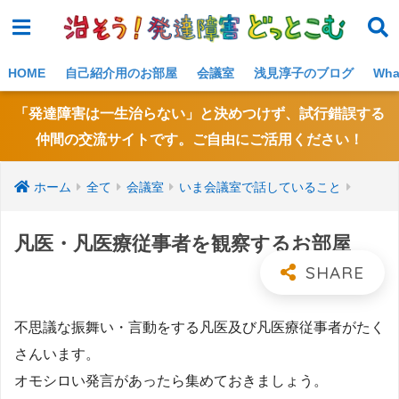
NE
W!
HOME
自己紹介用のお部屋
会議室
浅見淳子のブログ
Wh
「発達障害は一生治らない」と決めつけず、試行錯誤する
仲間の交流サイトです。ご自由にご活用ください！
ホーム
全て
会議室
いま会議室で話していること
凡医・凡医療従事者を観察するお部屋
不思議な振舞い・言動をする凡医及び凡医療従事者がたく
さんいます。
オモシロい発言があったら集めておきましょう。