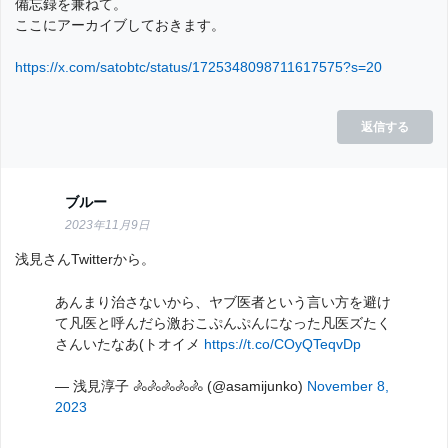
備忘録を兼ねて。
ここにアーカイブしておきます。
https://x.com/satobtc/status/1725348098711617575?s=20
返信する
ブルー
2023年11月9日
浅見さんTwitterから。
あんまり治さないから、ヤブ医者という言い方を避け
て凡医と呼んだら激おこぷんぷんになった凡医ズたく
さんいたなあ(トオイメ
https://t.co/COyQTeqvDp
— 浅見淳子 🚴🚴🚴🚴🚴 (@asamijunko)
November 8,
2023