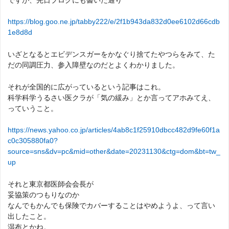
https://blog.goo.ne.jp/tabby222/e/2f1b943da832d0ee6102d66cdb
1e8d8d
いざとなるとエビデンスガーをかなぐり捨てたやつらをみて、た
だの同調圧力、参入障壁なのだとよくわかりました。
それが全国的に広がっているという記事はこれ。
科学科学うるさい医クラが「気の緩み」とか言ってアホみてえ、
っていうこと。
https://news.yahoo.co.jp/articles/4ab8c1f25910dbcc482d9fe60f1a
c0c305880fa0?
source=sns&dv=pc&mid=other&date=20231130&ctg=dom&bt=tw_
up
それと東京都医師会会長が
妥協策のつもりなのか
なんでもかんでも保険でカバーすることはやめようよ、って言い
出したこと。
湿布とかね。