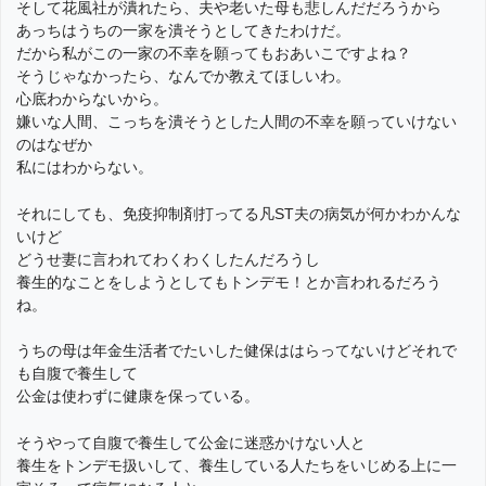
そして花風社が潰れたら、夫や老いた母も悲しんだだろうから
あっちはうちの一家を潰そうとしてきたわけだ。
だから私がこの一家の不幸を願ってもおあいこですよね？
そうじゃなかったら、なんでか教えてほしいわ。
心底わからないから。
嫌いな人間、こっちを潰そうとした人間の不幸を願っていけない
のはなぜか
私にはわからない。
それにしても、免疫抑制剤打ってる凡ST夫の病気が何かわかんな
いけど
どうせ妻に言われてわくわくしたんだろうし
養生的なことをしようとしてもトンデモ！とか言われるだろう
ね。
うちの母は年金生活者でたいした健保ははらってないけどそれで
も自腹で養生して
公金は使わずに健康を保っている。
そうやって自腹で養生して公金に迷惑かけない人と
養生をトンデモ扱いして、養生している人たちをいじめる上に一