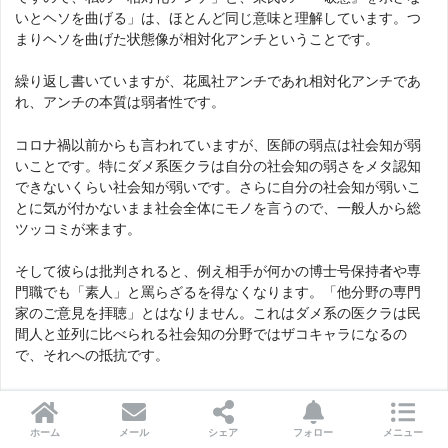
いとヘソを曲げる」は、ほとんど同じ意味と理解しています。つ
まりヘソを曲げた状態像が相対化アンチということです。
繰り返し書いていますが、花風社アンチであれ相対化アンチであ
れ、アンチの本質は弱者性です。
コロナ禍以前からも言われていますが、医師の弱点は社会知が弱
いことです。特にダメ系医クラは自分の社会知の弱さをメタ認知
できないくらい社会知が弱いです。さらに自分の社会知が弱いこ
とに気が付かないまま社会全体にモノを言うので、一般人から総
ツッコミが来ます。
そして彼らは批判されると、例え相手が何かの博士号保持者や専
門職でも「素人」と罵らざるを得なくなります。「他分野の専門
家のご意見を拝聴」とはなりません。これはダメ系の医クラは民
間人と並列に比べられる社会知の分野ではザコキャラになるの
で、それへの抵抗です。
・
ホーム
メール
シェア
フォロー
メニュー
■経済学関連