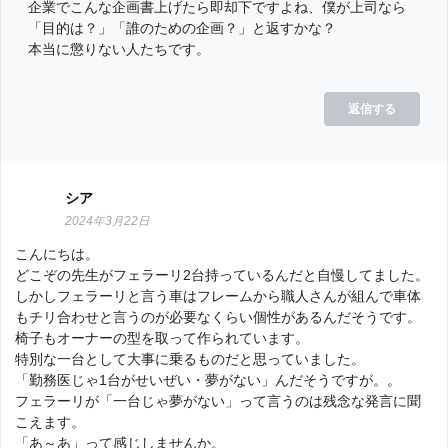
企業でこんな企画書上げたら即却下ですよね、僕が上司なら
「目的は？」「誰のための企画？」と返すかな？
本当に懲りない人たちです。
返信する
シア
2024年3月22日
こんにちは。
どこぞの先生がフェラーリ2台持っているんだと自慢してました。
しかしフェラーリと言う車はフレームから職人さんが組んで車体
もチリ合わせと言うのが必要なくらい個性があるんだそうです。
椅子もオーナーの型を取って作られています。
特別な一台として大事に乗るものだと思っていました。
「勤務医じゃ1台がせいぜい・夢がない」んだそうですが。。
フェラーリが「一台じゃ夢がない」って言うのは残念な発言に聞
こえます。
「あ～あ」って感じしませんか。