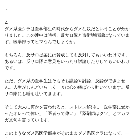
・
2.
ダメ系医クラは医学部生の時代からダメな奴だということが分か
りました。この連中は時折、反サロ隊と市街地戦闘になっていま
す。医学部ってヒマなんでしょうか。
もちろん、反サロ提案には賛成しても反対してもいいわけです。
あるいは、反サロ隊に意見をいったり討論したりしてもいいわけ
です。
ただ、ダメ系の医学生はそもそも議論や討論、反論ができませ
ん。人生がしんどいらしく、Ｘに心の痰ばかり吐いています。反
サロ隊にも唾を吐いてきます。
そして大人に何かを言われると、ストレス解消に「医学部に受か
ったオレって偉い」「医者って偉い」「薬剤師はクソ」とフガフ
ガ文句を言っています。
このようなダメ系医学部生がそのままダメ系医クラになって、一